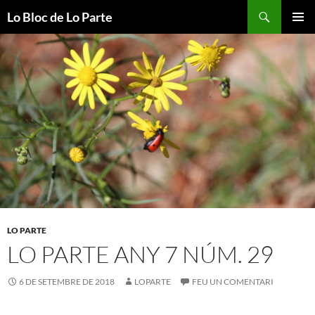
Vés
Cerca
Lo Bloc de Lo Parte
al
MENÚ
contingut
PRINCI
LO PARTE
LO PARTE ANY 7 NÚM. 29
6 DE SETEMBRE DE 2018
LOPARTE
FEU UN COMENTARI