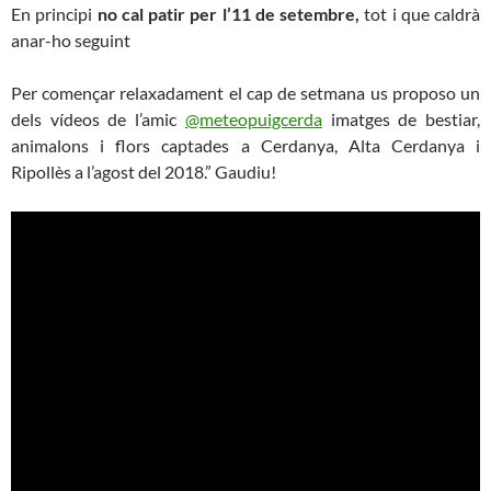
En principi
no cal patir per l’11 de setembre,
tot i que caldrà
anar-ho seguint
Per començar relaxadament el cap de setmana us proposo un
dels vídeos de l’amic
@meteopuigcerda
imatges de bestiar,
animalons i flors captades a Cerdanya, Alta Cerdanya i
Ripollès a l’agost del 2018.” Gaudiu!