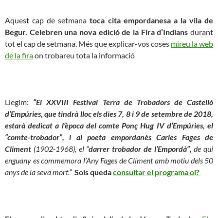
Aquest cap de setmana
toca cita empordanesa a la vila de
Begur. Celebren una nova edició de la Fira d’Indians
durant
tot el cap de setmana. Més que explicar-vos coses
mireu la web
de la fira
on trobareu tota la informació
Llegim:
“El XXVIII Festival Terra de Trobadors de Castelló
d’Empúries, que tindrà lloc els dies 7, 8 i 9 de setembre de 2018,
estarà dedicat a l’època del comte Ponç Hug IV d’Empúries, el
“comte-trobador”, i al poeta empordanès Carles Fages de
Climent
(1902-1968), el “
darrer trobador de l’Empordà”,
de qui
enguany es commemora l’Any Fages de Climent amb motiu dels 50
anys de la seva mort.”
Sols queda
consultar el programa oi?