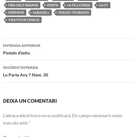
FIRA DELS INDIANS
HORTA
LA FIL·LOXERA
OLOT
PERPINYÀ
SABADELL
VERGES TROBADES
VISA POUR L'IMAGE
Navegació
ENTRADA ANTERIOR
per
Postals d’estiu
les
SEGÜENT ENTRADA
entrades
Lo Parte Any 7 Núm. 30
DEIXA UN COMENTARI
L'adreça electrònica no es publicarà.
Els camps necessaris estan
marcats amb
*