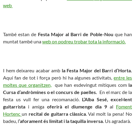
web
També estan de
Festa Major al Barri de Poble-Nou
que han
muntat també una
web on podreu trobar tota la informació.
I hem deixareu acabar amb
la Festa Major del Barri d’Horta.
Aquí fan de tot i força però hi ha algunes activitats,
entre les
moltes que organitzen,
que han esdevingut mítiques com
la
Cursa d’andròmines o el concurs de paelles.
En el marc de la
festa us vull fer una recomanació.
L’Alba Sesé, excel·lent
guitarrista
i amiga
oferirà el diumenge dia 9
al
Foment
Hortenc
un
recital de guitarra clàssica
. Val molt la pena! No
badeu, l
‘aforament és limitat i la taquilla inversa.
Us agradarà.