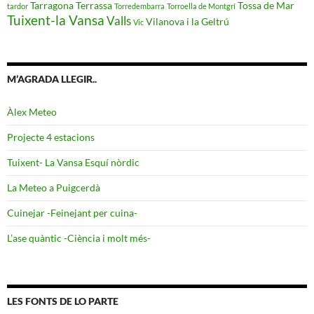
Tarragona
Terrassa
Tossa de Mar
tardor
Torredembarra
Torroella de Montgrí
Tuixent-la Vansa
Valls
Vilanova i la Geltrú
Vic
M’AGRADA LLEGIR..
Àlex Meteo
Projecte 4 estacions
Tuixent- La Vansa Esquí nòrdic
La Meteo a Puigcerdà
Cuinejar -Feinejant per cuina-
L’ase quàntic -Ciència i molt més-
LES FONTS DE LO PARTE