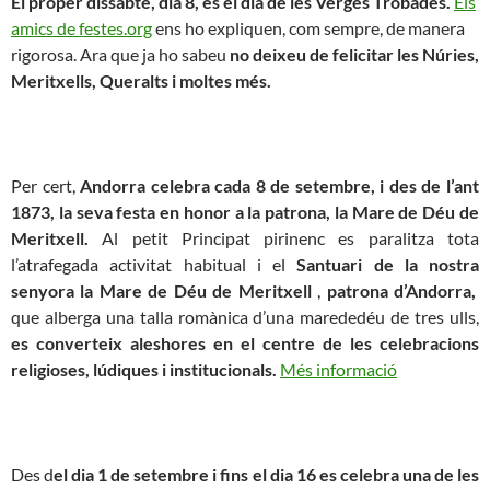
El proper dissabte, dia 8, és el dia de les Verges Trobades.
Els
amics de festes.org
ens ho expliquen, com sempre, de manera
rigorosa. Ara que ja ho sabeu
no deixeu de felicitar les Núries,
Meritxells, Queralts i moltes més.
Per cert,
Andorra celebra cada 8 de setembre, i des de l’ant
1873, la seva festa en honor a la patrona, la Mare de Déu de
Meritxell.
Al petit Principat pirinenc es paralitza tota
l’atrafegada activitat habitual i el
Santuari de la nostra
senyora la Mare de Déu de Meritxell
,
patrona d’Andorra,
que alberga una talla romànica d’una marededéu de tres ulls,
es converteix aleshores en el centre de les celebracions
religioses, lúdiques i institucionals.
Més informació
Des d
el dia 1 de setembre i fins el dia 16 es celebra una de les