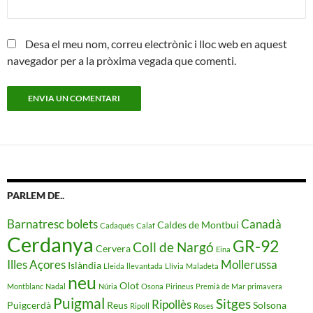
Desa el meu nom, correu electrònic i lloc web en aquest
navegador per a la pròxima vegada que comenti.
PARLEM DE..
Barnatresc
bolets
Canadà
Caldes de Montbui
Cadaqués
Calaf
Cerdanya
GR-92
Coll de Nargó
Cervera
Eina
Illes Açores
Mollerussa
Islàndia
Lleida
llevantada
Llívia
Maladeta
neu
Olot
Montblanc
Nadal
Núria
Osona
Pirineus
Premià de Mar
primavera
Puigmal
Sitges
Ripollès
Puigcerdà
Reus
Solsona
Ripoll
Roses