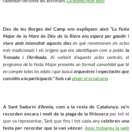
calendari de totes les activitats.
La podeu fitar aquí
Des de les Borges del Camp ens expliquen això
“La Festa
Major de la Mare de Déu de la Riera ens espera per gaudir i
viure amb intensitat aquests dies
en què rememorem els actes
més tradicionals i els orígens que ens identifiquen com a poble:
la
Tronada i l’Arribada.
Al voltant d’aquests actes centrals, el
programa de la Festa Major presenta un format consolidat que té
en compte totes les edats i que busca
orquestres i espectacles que
convidin a la participació.”
Sols cal
afegir el programa
A Sant Sadurní d’Anoia, com a la resta de Catalunya, se’n
recorden encara i molt de la plaga de la fil·loxera
per tot el
que va representar. Tant que fins i tot cada any
celebren una
festa per recordar que la van vèncer.
Aquí trobareu la web