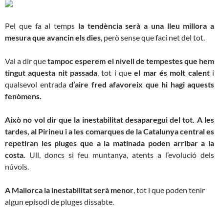
Pel que fa al temps
la tendència serà a una lleu millora a
mesura que avancin els dies
, però sense que faci net del tot.
Val a dir que
tampoc esperem el nivell de tempestes que hem
tingut aquesta nit passada
, tot i que
el mar és molt calent
i
qualsevol entrada
d’aire fred afavoreix que hi hagi aquests
fenòmens.
Això no vol dir que la inestabilitat desaparegui del tot.
A les
tardes, al Pirineu i a les comarques de la Catalunya central es
repetiran les pluges que a la matinada poden arribar a la
costa.
Ull, doncs si feu muntanya, atents a l’evolució dels
núvols.
A Mallorca la inestabilitat serà menor
, tot i que poden tenir
algun episodi de pluges dissabte.