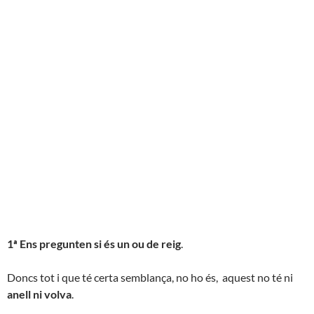
1ª Ens pregunten si és un ou de reig
.
Doncs tot i que té certa semblança, no ho és, aquest no té ni
anell ni volva
.