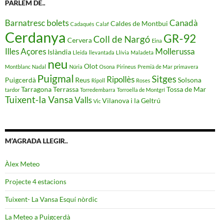
PARLEM DE..
Barnatresc
bolets
Canadà
Caldes de Montbui
Cadaqués
Calaf
Cerdanya
GR-92
Coll de Nargó
Cervera
Eina
Illes Açores
Mollerussa
Islàndia
Lleida
llevantada
Llívia
Maladeta
neu
Olot
Montblanc
Nadal
Núria
Osona
Pirineus
Premià de Mar
primavera
Puigmal
Sitges
Ripollès
Puigcerdà
Reus
Solsona
Ripoll
Roses
Tarragona
Terrassa
Tossa de Mar
tardor
Torredembarra
Torroella de Montgrí
Tuixent-la Vansa
Valls
Vilanova i la Geltrú
Vic
M’AGRADA LLEGIR..
Àlex Meteo
Projecte 4 estacions
Tuixent- La Vansa Esquí nòrdic
La Meteo a Puigcerdà