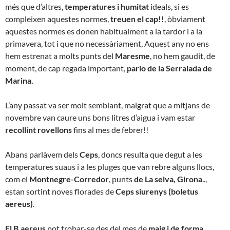
més que d’altres,
temperatures i humitat
ideals, si es
compleixen aquestes normes,
treuen el cap!!
, òbviament
aquestes normes es donen habitualment a la tardor i a la
primavera, tot i que no necessàriament, Aquest any no ens
hem estrenat a molts punts del
Maresme
, no hem gaudit, de
moment, de cap regada important,
parlo de la Serralada de
Marina.
L’any passat va ser molt semblant, malgrat que a mitjans de
novembre van caure uns bons litres d’aigua i vam estar
recollint rovellons
fins al mes de febrer!!
Abans parlàvem dels
Ceps
, doncs resulta que degut a les
temperatures suaus i a les pluges que van rebre alguns llocs,
com el
Montnegre-Corredor
, punts
de La selva, Girona
..,
estan sortint noves florades de
Ceps siurenys (boletus
aereus)
.
El B.aereus
pot trobar-se des del mes de
maig i de forma