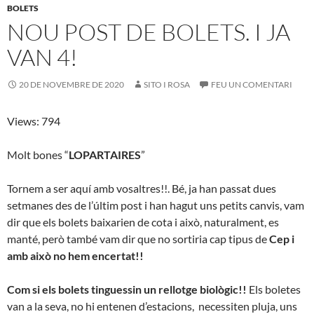
BOLETS
NOU POST DE BOLETS. I JA
VAN 4!
20 DE NOVEMBRE DE 2020
SITO I ROSA
FEU UN COMENTARI
Views: 794
Molt bones “
LOPARTAIRES
”
Tornem a ser aquí amb vosaltres!!. Bé, ja han passat dues
setmanes des de l’últim post i han hagut uns petits canvis, vam
dir que els bolets baixarien de cota i això, naturalment, es
manté, però també vam dir que no sortiria cap tipus de
Cep i
amb això no hem encertat!!
Com si els bolets tinguessin un rellotge biològic!!
Els boletes
van a la seva, no hi entenen d’estacions, necessiten pluja, uns