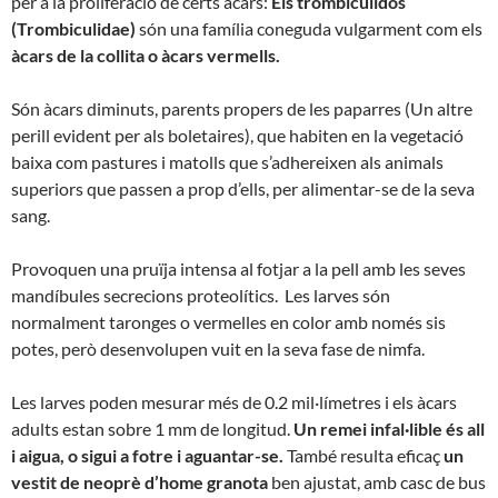
per a la proliferació de certs àcars:
Els trombicúlidos
(Trombiculidae)
són una família coneguda vulgarment com els
àcars de la
collita o àcars vermells.
Són àcars diminuts, parents propers de les paparres (Un altre
perill evident per als boletaires), que habiten en la vegetació
baixa com pastures i matolls que s’adhereixen als animals
superiors que passen a prop d’ells, per alimentar-se de la seva
sang.
Provoquen una pruïja intensa al fotjar a la pell amb les seves
mandíbules secrecions proteolítics. Les larves són
normalment taronges o vermelles en color amb només sis
potes, però desenvolupen vuit en la seva fase de nimfa.
Les larves poden mesurar més de 0.2 mil·límetres i els àcars
adults estan sobre 1 mm de longitud.
Un remei infal·lible és all
i aigua, o sigui a fotre i aguantar-se.
També resulta eficaç
un
vestit de
neoprè d’home granota
ben ajustat, amb casc de bus