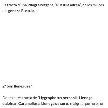
Es tracta d’una
Puagra retgera
,
“Russula aurea”
, de les millors
del
gènere Russula.
2ª Són llenegues?
Doncs si, és tracta de “
Hygrophorus personii
»
Llenega
d’alzinar, Caramellosa, Llenega de suro
, malgrat que no és un