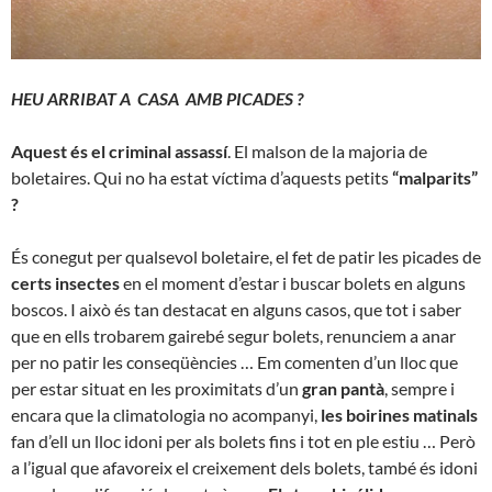
HEU ARRIBAT A CASA AMB PICADES ?
Aquest és el criminal assassí
. El malson de la majoria de
boletaires. Qui no ha estat víctima d’aquests petits
“malparits”
?
És conegut per qualsevol boletaire, el fet de patir les picades de
certs insectes
en el moment d’estar i buscar bolets en alguns
boscos. I això és tan destacat en alguns casos, que tot i saber
que en ells trobarem gairebé segur bolets, renunciem a anar
per no patir les conseqüències … Em comenten d’un lloc que
per estar situat en les proximitats d’un
gran pantà
, sempre i
encara que la climatologia no acompanyi,
les boirines matinals
fan d’ell un lloc idoni per als bolets fins i tot en ple estiu … Però
a l’igual que afavoreix el creixement dels bolets, també és idoni