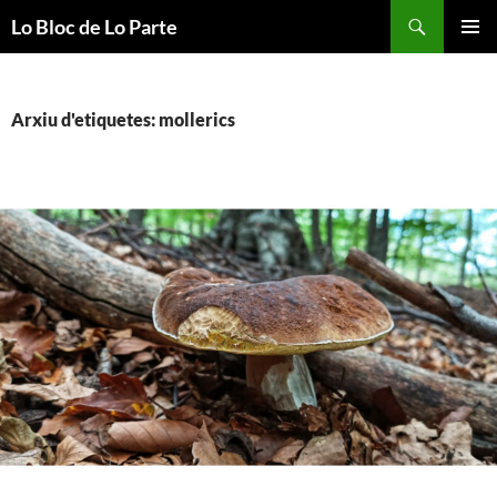
Vés
Cerca
Lo Bloc de Lo Parte
al
MENÚ
contingut
PRINCI
Arxiu d'etiquetes: mollerics