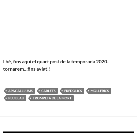
I bé, fins aquí el quart post de la temporada 2020..
tornarem…fins aviat!!
APAGALLLUMS
CARLETS
FREDOLICS
MOLLERICS
PEU BLAU
TROMPETA DE LA MORT