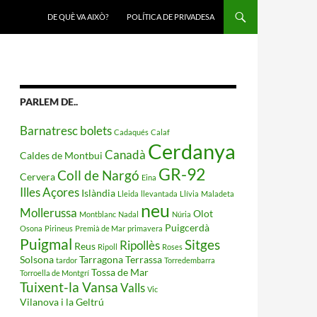
DE QUÈ VA AIXÒ?
POLÍTICA DE PRIVADESA
PARLEM DE..
Barnatresc
bolets
Cadaqués
Calaf
Cerdanya
Canadà
Caldes de Montbui
GR-92
Coll de Nargó
Cervera
Eina
Illes Açores
Islàndia
Lleida
llevantada
Llívia
Maladeta
neu
Mollerussa
Olot
Montblanc
Nadal
Núria
Puigcerdà
Osona
Pirineus
Premià de Mar
primavera
Puigmal
Sitges
Ripollès
Reus
Ripoll
Roses
Solsona
Tarragona
Terrassa
tardor
Torredembarra
Tossa de Mar
Torroella de Montgrí
Tuixent-la Vansa
Valls
Vic
Vilanova i la Geltrú