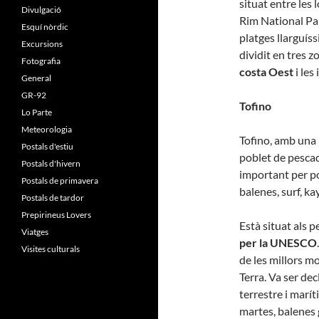
situat entre les 
Divulgació
Rim National Pa
Esquí nòrdic
platges llarguís
Excursions
dividit en tres z
Fotografia
costa Oest
i les 
General
GR-92
Tofino
Lo Parte
Meteorologia
Tofino, amb una
Postals d'estiu
poblet de pescad
Postals d'hivern
important per po
Postals de primavera
balenes, surf, ka
Postals de tardor
Prepirineus Lovers
Està situat als p
Viatges
per la UNESCO
Visites culturals
de les millors m
Terra. Va ser de
terrestre i marí
martes, balenes 