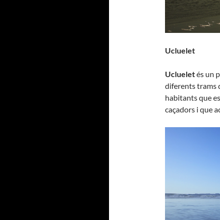
U
cluelet
Ucluelet
és un p
diferents trams 
habitants que es
caçadors i que a