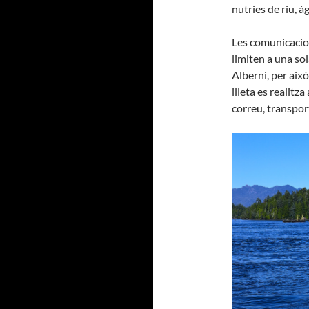
nutries de riu, à
Les comunicacions
limiten a una so
Alberni, per aix
illeta es realitz
correu, transpor