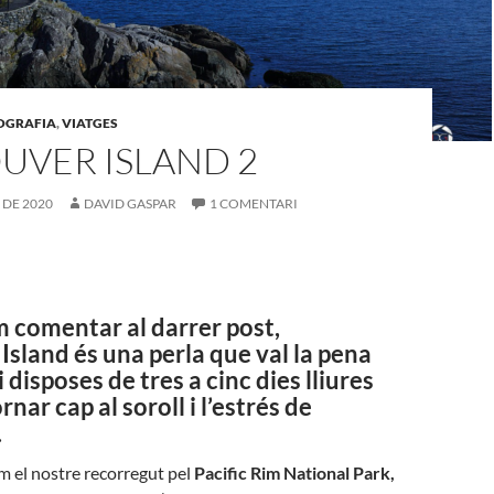
OGRAFIA
,
VIATGES
UVER ISLAND 2
 DE 2020
DAVID GASPAR
1 COMENTARI
 comentar al darrer post,
sland és una perla que val la pena
 disposes de tres a cinc dies lliures
nar cap al soroll i l’estrés de
.
 el nostre recorregut pel
Pacific Rim National Park,