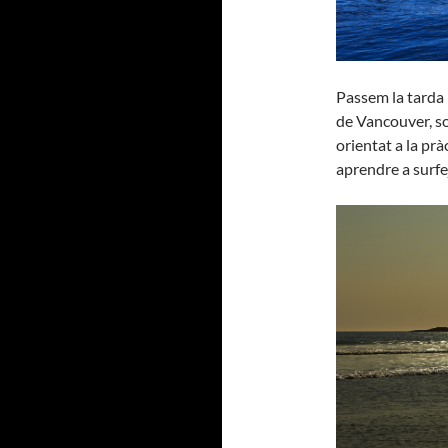
Passem la tarda 
de Vancouver, so
orientat a la prà
aprendre a surf