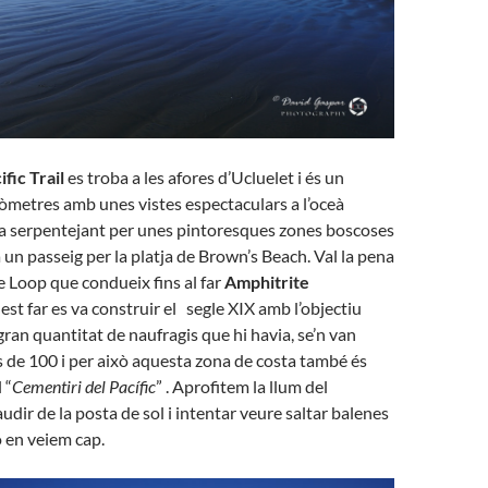
fic Trail
es troba a les afores d’Ucluelet i és un
lòmetres amb unes vistes espectaculars a l’oceà
 va serpentejant per unes pintoresques zones boscoses
 un passeig per la platja de Brown’s Beach. Val la pena
e Loop que condueix fins al far
Amphitrite
est far es va construir el segle XIX amb l’objectiu
gran quantitat de naufragis que hi havia, se’n van
de 100 i per això aquesta zona de costa també és
 “
Cementiri del Pacífic
” . Aprofitem la llum del
udir de la posta de sol i intentar veure saltar balenes
o en veiem cap.