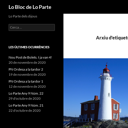
Cerca
Lo Bloc de Lo Parte
Vés
Lo Parte dels dijous
al
Cerca:
contingut
Arxiu d'etiquet
LES ÚLTIMES OCURRÈNCIES
Nou Post de Bolets. I ja van 4!
20 de novembre de 2020
PN Ordesa a la tardor 2
19 de novembre de 2020
PN Ordesa a la tardor 1
12 de novembre de 2020
Lo Parte Any 9 Núm. 22
29 d'octubre de 2020
Lo Parte Any 9 Núm. 21
22 d'octubre de 2020