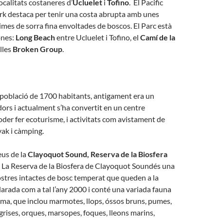
localitats costaneres d’
Ucluelet
i
Tofino
. El Pacific
rk destaca per tenir una costa abrupta amb unes
simes de sorra fina envoltades de boscos. El Parc està
ones:
Long Beach
entre Ucluelet i Tofino, el
Camí de la
illes
Broken Group
.
 població de 1700 habitants, antigament era un
ors i actualment s’ha convertit en un centre
der fer ecoturisme, i activitats com avistament de
yak i càmping.
eus de la
Clayoquot Sound, Reserva de la Biosfera
. La Reserva de la Biosfera de Clayoquot Soundés una
ostres intactes de bosc temperat que queden a la
clarada com a tal l’any 2000 i conté una variada fauna
tima, que inclou marmotes, llops, óssos bruns, pumes,
grises, orques, marsopes, foques, lleons marins,