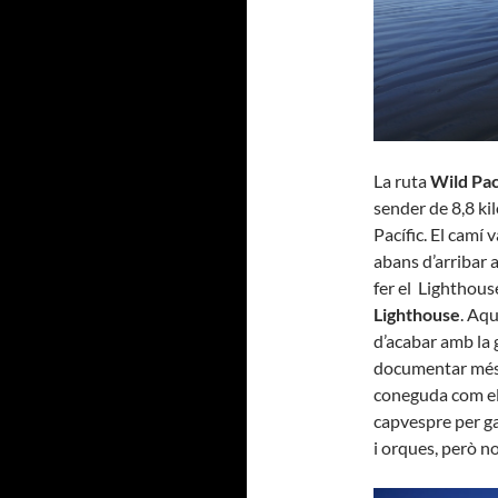
La ruta
Wild Paci
sender de 8,8 ki
Pacífic. El camí
abans d’arribar a
fer el Lighthous
Lighthouse
. Aqu
d’acabar amb la 
documentar més 
coneguda com el
capvespre per ga
i orques, però n