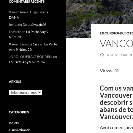
COMENTARIS RECENTS
Xavier Amat i Urgell
en
La
DANA
belita
en
De què va això?
LoParte
en
Lo Parte Any 9
EXCURSIONS
,
FOT
Núm. 20
VANCO
Xavier Lasauca Cisa
en
Lo Parte
Any 9 Núm. 20
16 DE SETEMBRE
JORDI QUERALT BORRELL
en
Lo Parte Any 9 Núm. 16
Views: 42
ARXIUS
Com us vam
Arxius
Vancouver I
descobrir si
abans de tor
CATEGORIES
Vancouver
Bolets
Avui començarem
Canvi climàtic